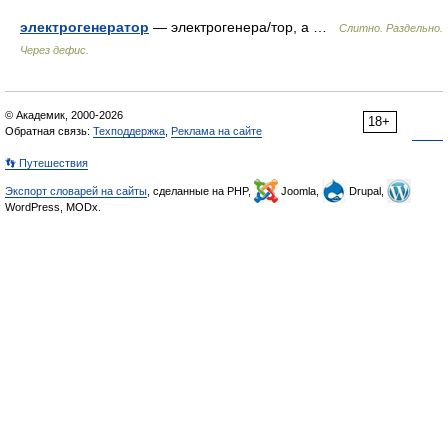
электрогенератор
— электрогенера/тор, а …
Слитно. Раздельно.
Через дефис.
© Академик, 2000-2026
18+
Обратная связь:
Техподдержка
,
Реклама на сайте
👣 Путешествия
Экспорт словарей на сайты
, сделанные на PHP,
Joomla,
Drupal,
WordPress, MODx.