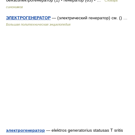
бензоэлектрогенератор (1) • генератор (63) • …
Словарь
синонимов
ЭЛЕКТРОГЕНЕРАТОР
— (электрический генератор) см. () …
Большая политехническая энциклопедия
электрогенератор
— elektros generatorius statusas T sritis