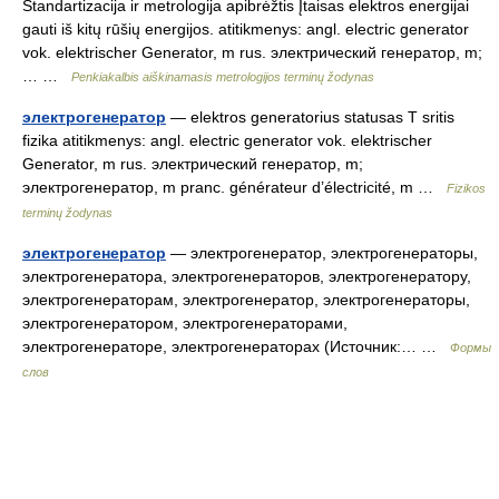
Standartizacija ir metrologija apibrėžtis Įtaisas elektros energijai
gauti iš kitų rūšių energijos. atitikmenys: angl. electric generator
vok. elektrischer Generator, m rus. электрический генератор, m;
… …
Penkiakalbis aiškinamasis metrologijos terminų žodynas
электрогенератор
— elektros generatorius statusas T sritis
fizika atitikmenys: angl. electric generator vok. elektrischer
Generator, m rus. электрический генератор, m;
электрогенератор, m pranc. générateur d’électricité, m …
Fizikos
terminų žodynas
электрогенератор
— электрогенератор, электрогенераторы,
электрогенератора, электрогенераторов, электрогенератору,
электрогенераторам, электрогенератор, электрогенераторы,
электрогенератором, электрогенераторами,
электрогенераторе, электрогенераторах (Источник:… …
Формы
слов